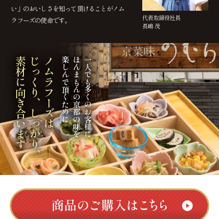
い」のおいしさを知って頂けることがノム
代表取締役社長
ラフーズの使命です。
長嶋 茂
素材に向き合います
じっくり、しっかり、
ノムラフーズは
楽しんで頂くために
ほんまもんの京都の味を
一人でも多くのお客様に