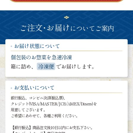
ご注文･お届け
についてご案内
お届け状態について
個包装のお惣菜を急速冷凍
箱に詰め、
冷凍便
でお届けします。
お支払いについて
銀行振込、コンビニ決済(振込票)、
クレジット(VISA/MASTER/JCB/AMEX/Diners)を
用意してございます。
ご希望にあわせて、各種ご利用ください。
【銀行振込】商品注文後10日以内にお支払下さい。