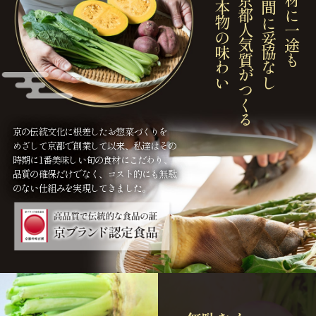
本物の味わい
京都人気質がつくる
手間に妥協なし
素材に一途も
京の伝統文化に根差したお惣菜づくりを
めざして京都で創業して以来、私達はその
時期に1番美味しい旬の食材にこだわり、
品質の確保だけでなく、コスト的にも無駄
のない仕組みを実現してきました。