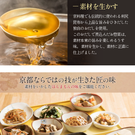
素材を生かす
京料理でも伝統的に使われる利尻
昆布から上品な旨みをひきだした
独自のおだしを使用。
このおだしで煮込んだお惣菜は、
素材本来の旨みを楽しめるうす
味。 素材を生かし、素材に正直に
仕上げました。