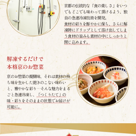
京都の伝統的な「食の楽しさ」をいつ
でもどこでも味わって頂けるよう、独
自の急速冷凍技術を開発。
食材の彩りを鮮やかに保ち、さらに解
凍時にドリップとして溶け出してしま
う食材の旨みも素材の中にしっかりと
閉じ込めます。
解凍するだけで
本格京のお惣菜
京のお惣菜の醍醐味、それは素材の持
ち味を生かした飽きのこない味わい
と、雅やかな彩り…そんな魅力をまる
ごと急速冷凍し、
「つくりたて」の
味・彩りをそのままの状態でお届けが
可能に。