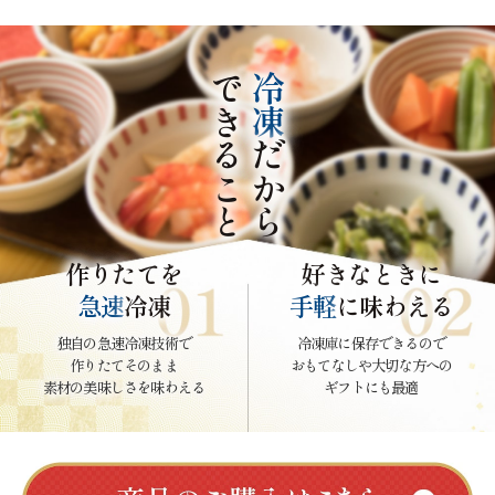
できること
冷凍
だから
作りたてを
好きなときに
急速
冷凍
手軽
に味わえる
独自の急速冷凍技術で
冷凍庫に保存できるので
作りたてそのまま
おもてなしや大切な方への
素材の美味しさを味わえる
ギフトにも最適