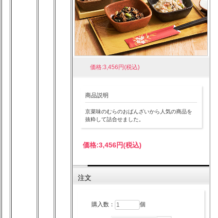
価格:3,456円(税込)
商品説明
京菜味のむらのおばんざいから人気の商品を
抜粋して詰合せました。
価格:
3,456円
(税込)
注文
購入数：
個