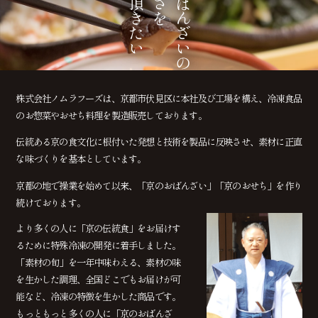
知って頂きたい
京のおばんざいの
株式会社ノムラフーズは、京都市伏見区に本社及び工場を構え、冷凍食品
のお惣菜やおせち料理を製造販売しております。
伝統ある京の食文化に根付いた発想と技術を製品に反映させ、素材に正直
な味づくりを基本としています。
京都の地で操業を始めて以来、「京のおばんざい」「京のおせち」を作り
続けております。
より多くの人に「京の伝統食」をお届けす
るために特殊冷凍の開発に着手しました。
「素材の旬」を一年中味わえる、素材の味
を生かした調理、全国どこでもお届けが可
能など、冷凍の特徴を生かした商品です。
もっともっと多くの人に「京のおばんざ