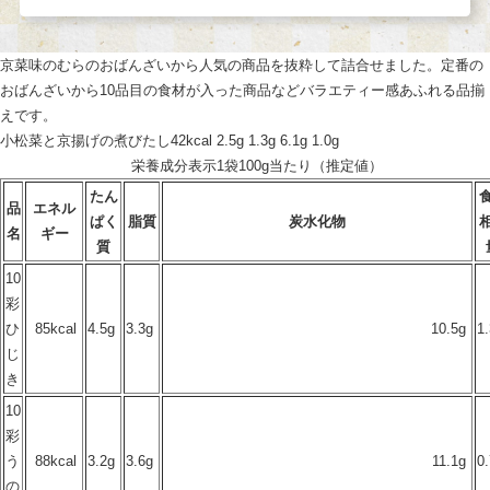
京菜味のむらのおばんざいから人気の商品を抜粋して詰合せました。定番の
おばんざいから10品目の食材が入った商品などバラエティー感あふれる品揃
えです。
小松菜と京揚げの煮びたし42kcal 2.5g 1.3g 6.1g 1.0g
栄養成分表示1袋100g当たり（推定値）
たん
品
エネル
ぱく
脂質
炭水化物
名
ギー
質
10
彩
ひ
85kcal
4.5g
3.3g
10.5g
1
じ
き
10
彩
う
88kcal
3.2g
3.6g
11.1g
0
の