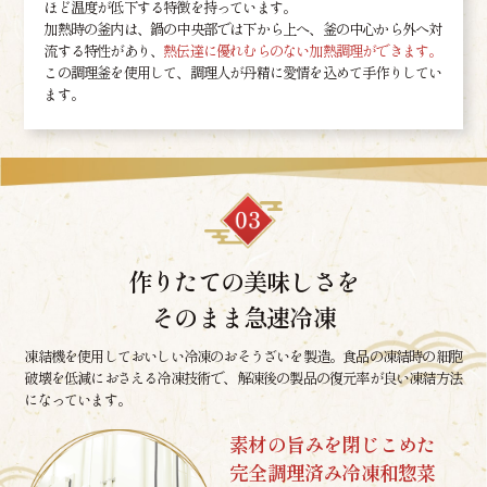
ほど温度が低下する特徴を持っています。
加熱時の釜内は、鍋の中央部では下から上へ、釜の中心から外へ対
流する特性があり、
熱伝達に優れむらのない加熱調理ができます。
この調理釜を使用して、調理人が丹精に愛情を込めて手作りしてい
ます。
作りたての美味しさを
そのまま急速冷凍
凍結機を使用しておいしい冷凍のおそうざいを製造。食品の凍結時の細胞
破壊を低減におさえる冷凍技術で、解凍後の製品の復元率が良い凍結方法
になっています。
素材の旨みを閉じこめた
完全調理済み冷凍和惣菜