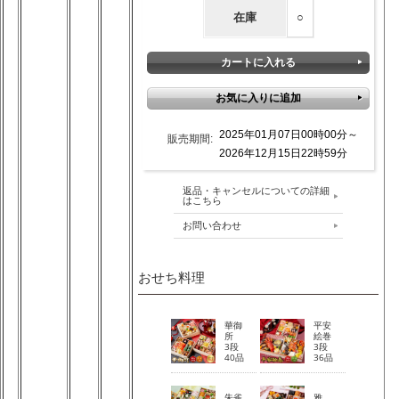
在庫
○
2025年01月07日00時00分～
販売期間:
2026年12月15日22時59分
返品・キャンセルについての詳細
はこちら
お問い合わせ
おせち料理
華御
平安
所
絵巻
3段
3段
40品
36品
朱雀
雅