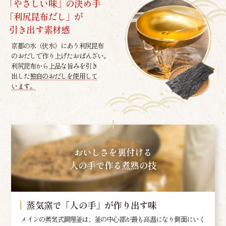
「やさしい味」の決め手
「利尻昆布だし」が
引き出す素材感
京都の水（伏水）にあう利尻昆布
のおだしで作り上げたおばんざい。
利尻昆布から上品な旨みを引き
出した
独自のおだしを使用して
います。
おいしさを裏付ける
人の手で作る煮熟の技
蒸気窯で「人の手」が作り出す味
メインの蒸気式調理釜は、釜の中心部が最も高温になり側面にいく