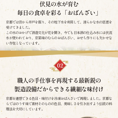
伏見の水が育む
毎日の食卓を彩る「おばんざい」
京都では昔から井戸を掘り、その地下水を利用して、清らかな水の恩恵を
受けてきました。
この水のおかげで酒造文化が花を開き、今でも日本酒の仕込み水には伏流
水が使われており、京菜味のむらのおばんざい、おせち作りにも欠かせな
い存在となっています。
職人の手仕事を再現する最新鋭の
製造設備だからできる繊細な味付け
京都を連想できる色目・味付けを冷凍おばんざいで再現しました。京都な
らではのうす味で素材そのものの色目、美味しさを引き出すよう伝統の料
理法を大切にしています。