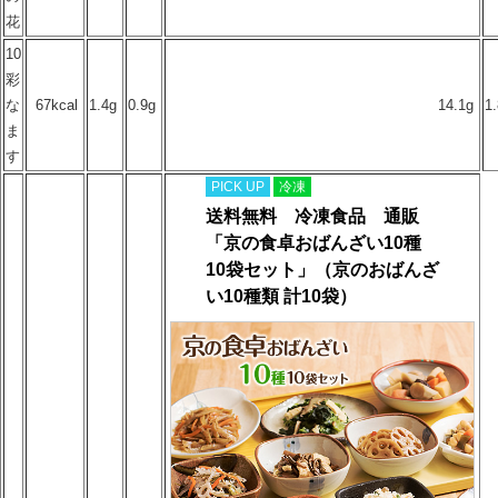
花
10
彩
な
67kcal
1.4g
0.9g
14.1g
1
ま
す
PICK UP
冷凍
送料無料 冷凍食品 通販
「京の食卓おばんざい10種
10袋セット」（京のおばんざ
い10種類 計10袋）