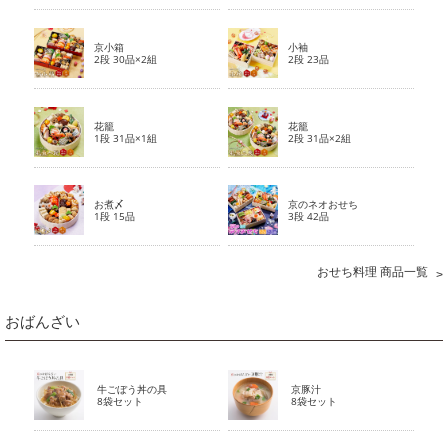
京小箱
小袖
2段 30品×2組
2段 23品
花籠
花籠
1段 31品×1組
2段 31品×2組
お煮〆
京のネオおせち
1段 15品
3段 42品
おせち料理 商品一覧
おばんざい
牛ごぼう丼の具
京豚汁
8袋セット
8袋セット