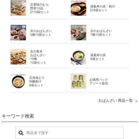
京菜味のむら
湯葉丼の具・粕汁
惣菜10品
計8袋セット
計10袋セット
京のおばんざい
京のおばんざい
5種10袋セット
7種10袋セット
京の食卓
おばんざい
湯葉丼の具
10種
8袋セット
10袋セット
京赤地どり
お徳用パック
吟醸粕汁
アソート販売
8袋セット
おばんざい 商品一覧
キーワード検索