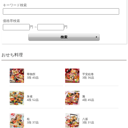
キーワード検索
価格帯検索
円 ～
円
おせち料理
華御所
平安絵巻
3段 40品
3段 36品
朱雀
雅
4段 52品
4段 45品
桂
八坂
3段 37品
3段 31品