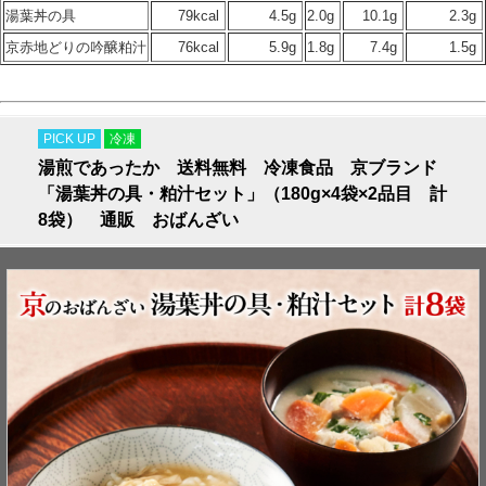
湯葉丼の具
79kcal
4.5g
2.0g
10.1g
2.3g
京赤地どりの吟醸粕汁
76kcal
5.9g
1.8g
7.4g
1.5g
PICK UP
冷凍
湯煎であったか 送料無料 冷凍食品 京ブランド
「湯葉丼の具・粕汁セット」（180g×4袋×2品目 計
8袋） 通販 おばんざい