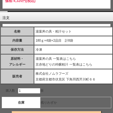
価格:
4,320円
(税込)
注文
名称
湯葉丼の具・粕汁セット
内容量
180ｇ×4袋×2品目 計8袋
保存方法
冷凍
原材料・
湯葉丼の具
一覧表はこちら
アレルギー
京赤地どりの吟醸粕汁
一覧表はこちら
株式会社ノムラフーズ
販売者
京都府京都市伏見区 下鳥羽西芹川町６６
購入数：
個
在庫
残りわずか