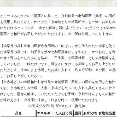
とろーりあんかけの「湯葉丼の具」と、京都伏見の老舗酒蔵「黄桜」の酒粕
を使用し具だくさんに仕上げた「京赤地どりの吟醸粕汁」を一緒にお楽しみ
いただけるセットです。 湯せん解凍し器に盛り付けていただくだけで温かい
湯葉丼と粕汁がお召し上がりいただけます。※ご飯は付属しておりません。
【湯葉丼の具】比叡山延暦寺御用達の「ゆば八」から仕入れた生湯葉を使っ
た湯葉丼の具です。柚子香を効かせ利尻昆布だしを中心に、かつおだしを合
わせて深みを出したあんを絡め、「壬生菜」や国産椎茸、そして梅型麩をあ
しらいました。ご飯だけでなく、麺などにかけても美味しくお召し上がりい
ただけます。冷凍のまま沸騰したお湯に入れて、約４分30秒～５分間、加熱
してお召し上がりください。
【京赤地どりの吟醸粕汁】都伏見の老舗酒蔵「黄桜」の酒粕を使用した粕汁
です。京赤地どりや大根・人参・京揚げをたっぷり入れて具たくさんに仕上
げました。湯せん解凍していただくだけでお手軽に京都のほんまもんの粕汁
が味わえます。冷凍庫に保存して好きな時にご使用いただけます。
栄養成分表示1袋180g当たり（推定値）
品名
エネルギー
たんぱく質
脂質
炭水化物
食塩相当量