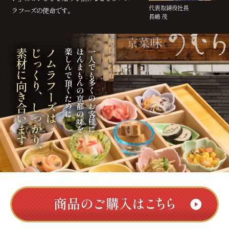
代表取締役社長
ラフーズの使命です。
長嶋 茂
素材に向き合います
じっくり、しっかり、
ノムラフーズは
楽しんで頂くために
ほんまもんの京都の味を
一人でも多くのお客様に