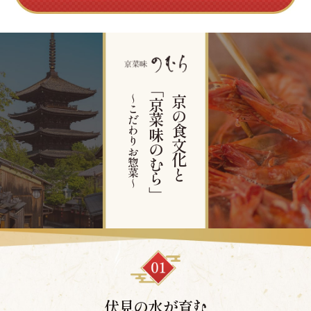
～こだわりお惣菜～
「京菜味のむら」
京の食文化と
伏見の水が育む