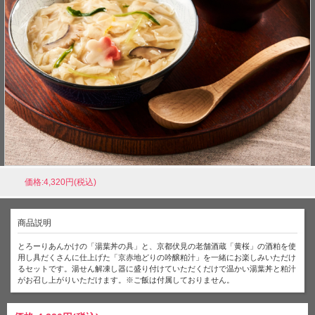
価格:4,320円(税込)
商品説明
とろーりあんかけの「湯葉丼の具」と、京都伏見の老舗酒蔵「黄桜」の酒粕を使
用し具だくさんに仕上げた「京赤地どりの吟醸粕汁」を一緒にお楽しみいただけ
るセットです。湯せん解凍し器に盛り付けていただくだけで温かい湯葉丼と粕汁
がお召し上がりいただけます。※ご飯は付属しておりません。