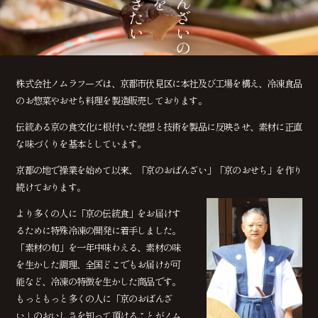
株式会社ノムラフーズは、京都市伏見区に本社及び工場を構え、冷凍食品
のお惣菜やおせち料理を製造販売しております。
伝統ある京の食文化に根付いた発想と技術を製品に反映させ、素材に正直
な味づくりを基本としています。
京都の地で操業を始めて以来、「京のおばんざい」「京のおせち」を作り
続けております。
より多くの人に「京の伝統食」をお届けす
るために特殊冷凍の開発に着手しました。
「素材の旬」を一年中味わえる、素材の味
を生かした調理、全国どこでもお届けが可
能など、冷凍の特徴を生かした商品です。
もっともっと多くの人に「京のおばんざ
い」のおいしさを知って頂けることがノム