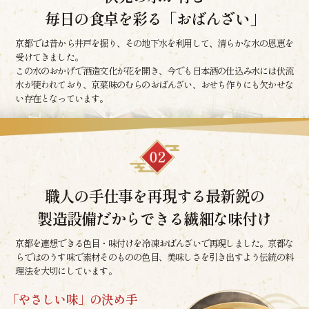
毎日の食卓を彩る「おばんざい」
京都では昔から井戸を掘り、その地下水を利用して、清らかな水の恩恵を
受けてきました。
この水のおかげで酒造文化が花を開き、今でも日本酒の仕込み水には伏流
水が使われており、京菜味のむらのおばんざい、おせち作りにも欠かせな
い存在となっています。
職人の手仕事を再現する最新鋭の
製造設備だからできる繊細な味付け
京都を連想できる色目・味付けを冷凍おばんざいで再現しました。京都な
らではのうす味で素材そのものの色目、美味しさを引き出すよう伝統の料
理法を大切にしています。
「やさしい味」の決め手