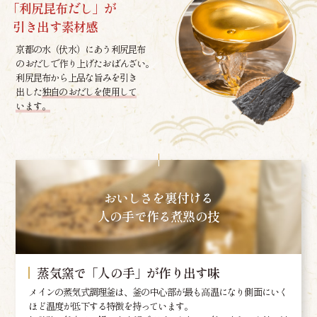
「利尻昆布だし」が
引き出す素材感
京都の水（伏水）にあう利尻昆布
のおだしで作り上げたおばんざい。
利尻昆布から上品な旨みを引き
出した
独自のおだしを使用して
います。
おいしさを裏付ける
人の手で作る煮熟の技
蒸気窯で「人の手」が作り出す味
メインの蒸気式調理釜は、釜の中心部が最も高温になり側面にいく
ほど温度が低下する特徴を持っています。