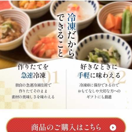
できること
冷凍
だから
作りたてを
好きなときに
急速
冷凍
手軽
に味わえる
独自の急速冷凍技術で
冷凍庫に保存できるので
作りたてそのまま
おもてなしや大切な方への
素材の美味しさを味わえる
ギフトにも最適