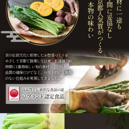
本物の味わい
京都人気質がつくる
手間に妥協なし
素材に一途も
京の伝統文化に根差したお惣菜づくりを
めざして京都で創業して以来、私達はその
時期に1番美味しい旬の食材にこだわり、
品質の確保だけでなく、コスト的にも無駄
のない仕組みを実現してきました。