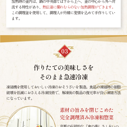
加熱時の釜内は、鍋の中央部では下から上へ、釜の中心から外へ対
流する特性があり、
熱伝達に優れむらのない加熱調理ができます。
この調理釜を使用して、調理人が丹精に愛情を込めて手作りしてい
ます。
作りたての美味しさを
そのまま急速冷凍
凍結機を使用しておいしい冷凍のおそうざいを製造。食品の凍結時の細胞
破壊を低減におさえる冷凍技術で、解凍後の製品の復元率が良い凍結方法
になっています。
素材の旨みを閉じこめた
完全調理済み冷凍和惣菜
京都の伝統的な「食の楽しさ」をいつ