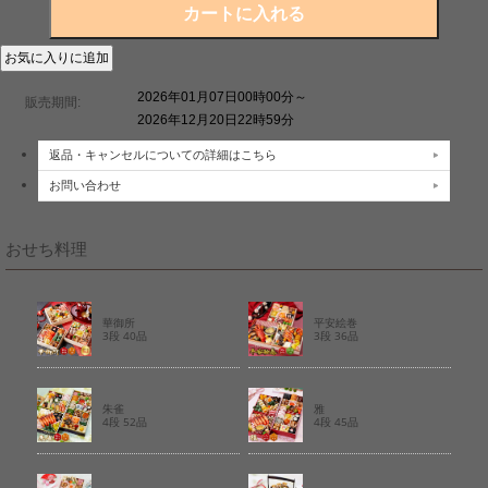
2026年01月07日00時00分～
販売期間:
2026年12月20日22時59分
返品・キャンセルについての詳細はこちら
お問い合わせ
おせち料理
華御所
平安絵巻
3段 40品
3段 36品
朱雀
雅
4段 52品
4段 45品