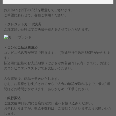
お支払いは以下の方法を用意してございます。
ご希望にあわせて、各種ご利用ください。
・クレジットカード決済
ご注文頂いた時点でご決済手続きをさせていただきます。
・コンビニ払込票決済
コンビニ払込票が郵送で届きます。（別途発行手数料330円がかかりま
す）
払込票に記載のお支払期限（はがきが到着後7日以内）までに、お近く
のコンビニエンスストアでお支払いください。
入金確認後、商品を発送いたします。
なお、お客様がお支払されてからご入金の確認が取れるまで、最大1週
間ほどお時間がかかります。あらかじめご了承ください。
・銀行振込
ご注文後10日以内に当店指定の口座へお振り込みください。
おそれいりますが、振込手数料は、ご負担くださいますようお願いいた
します。