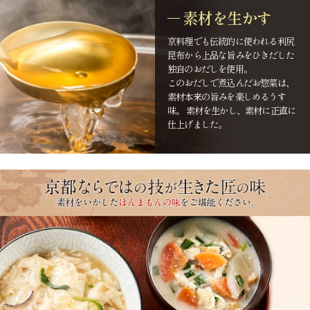
素材を生かす
京料理でも伝統的に使われる利尻
昆布から上品な旨みをひきだした
独自のおだしを使用。
このおだしで煮込んだお惣菜は、
素材本来の旨みを楽しめるうす
味。 素材を生かし、素材に正直に
仕上げました。