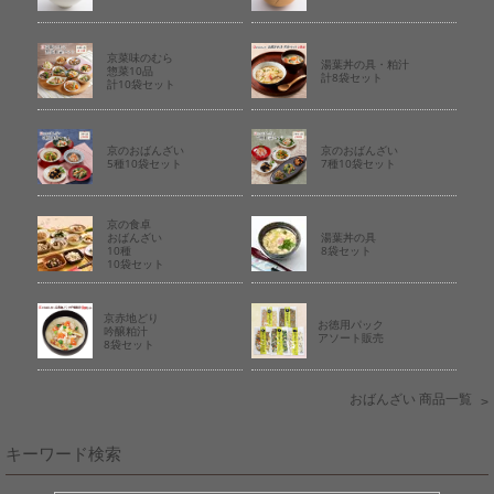
京菜味のむら
湯葉丼の具・粕汁
惣菜10品
計8袋セット
計10袋セット
京のおばんざい
京のおばんざい
5種10袋セット
7種10袋セット
京の食卓
おばんざい
湯葉丼の具
10種
8袋セット
10袋セット
京赤地どり
お徳用パック
吟醸粕汁
アソート販売
8袋セット
おばんざい 商品一覧
キーワード検索