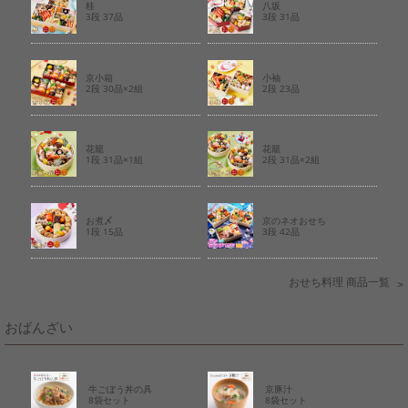
桂
八坂
3段 37品
3段 31品
京小箱
小袖
2段 30品×2組
2段 23品
花籠
花籠
1段 31品×1組
2段 31品×2組
お煮〆
京のネオおせち
1段 15品
3段 42品
おせち料理 商品一覧
おばんざい
牛ごぼう丼の具
京豚汁
8袋セット
8袋セット