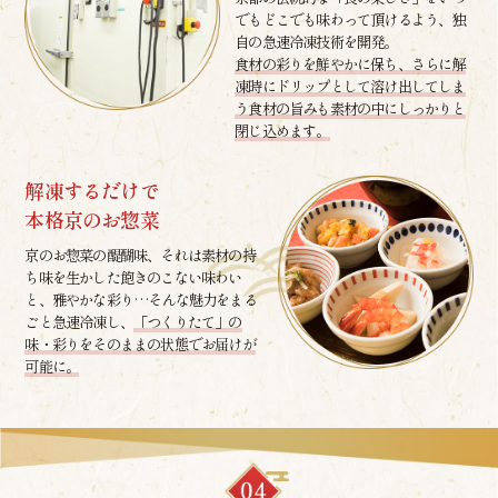
でもどこでも味わって頂けるよう、独
自の急速冷凍技術を開発。
食材の彩りを鮮やかに保ち、さらに解
凍時にドリップとして溶け出してしま
う食材の旨みも素材の中にしっかりと
閉じ込めます。
解凍するだけで
本格京のお惣菜
京のお惣菜の醍醐味、それは素材の持
ち味を生かした飽きのこない味わい
と、雅やかな彩り…そんな魅力をまる
ごと急速冷凍し、
「つくりたて」の
味・彩りをそのままの状態でお届けが
可能に。