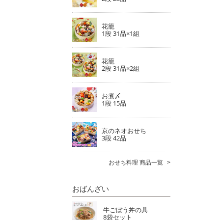
花籠
1段 31品×1組
花籠
2段 31品×2組
お煮〆
1段 15品
京のネオおせち
3段 42品
おせち料理 商品一覧
おばんざい
牛ごぼう丼の具
8袋セット