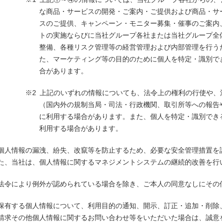
な商品・サービスの開発・ご案内・ご提供および商品・サ
スのご提供、キャンペーン・モニター募集・催事のご案内
トの実施ならびに当社グループ各社または当社グループ全
整備、各種リスク管理等の経営管理および内部管理を行う
た、マーケティング等の目的のために個人を特定・識別で
合があります。
上記のいずれの情報についても、法令上の権利の行使や、
（国内外の規制当局・司法・行政機関、取引所等への報告
に利用する場合があります。また、個人を特定・識別でき
利用する場合があります。
個人情報の漏洩、紛失、改竄等を防止するため、必要な安全管理措置を
た、当社は、個人情報に関するマネジメントシステムの継続的改善を行
法令により例外が認められている場合を除き、ご本人の同意なしにその
保有する個人情報について、利用目的の通知、開示、訂正・追加・削除
請求その他個人情報に関するお問い合わせ等をいただいた場合は、誠意