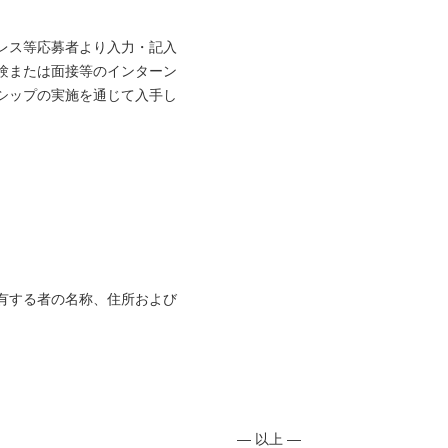
レス等応募者より入力・記入
験または面接等のインターン
シップの実施を通じて入手し
有する者の名称、住所および
― 以上 ―