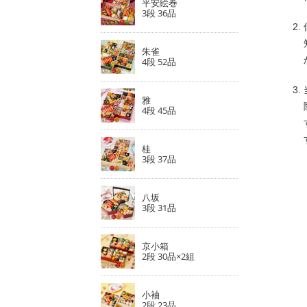
平安絵巻
3段 36品
朱雀
4段 52品
雅
4段 45品
桂
3段 37品
八坂
3段 31品
京小箱
2段 30品×2組
小袖
2段 23品