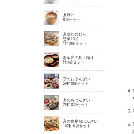
京豚汁
8袋セット
京菜味のむら
惣菜10品
計10袋セット
湯葉丼の具・粕汁
計8袋セット
京のおばんざい
5種10袋セット
京のおばんざい
7種10袋セット
京の食卓おばんざい
10種10袋セット