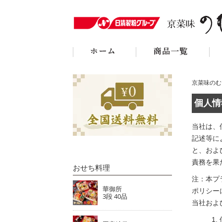
京菜味のむ
個人情
当社は、
記述等に
と、およ
責務を果
おせち料理
注：本プ
華御所
ポリシー
3段 40品
当社およ