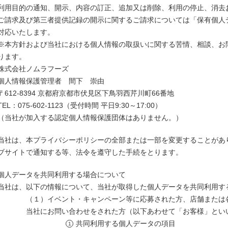
利用目的の通知、開示、内容の訂正、追加又は削除、利用の停止、消去
ご請求及び第三者提供記録の開示に関するご請求については「
保有個人
対応いたします。
※本方針および当社における個人情報の取扱いに関する苦情、相談、お
ります。
株式会社ノムラフーズ
個人情報保護管理者 間下 崇由
〒612-8394 京都府京都市伏見区下鳥羽西芹川町66番地
TEL：075-602-1123（受付時間 平日9:30～17:00）
（当社が加入する認定個人情報保護団体はありません。）
当社は、本プライバシーポリシーの全部または一部を変更することがあ
ブサイトで通知する等、法令を遵守した手続をとります。
個人データを共同利用する場合について
当社は、以下の情報について、当社が取得した個人データを共同利用す
（１）イベント・キャンペーン等に応募された方、店舗または
当社にお問い合わせをされた方（以下あわせて「お客様」とい
共同利用する個人データの項目