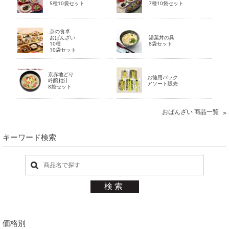
5種10袋セット
7種10袋セット
京の食卓
おばんざい
湯葉丼の具
10種
8袋セット
10袋セット
京赤地どり
お徳用パック
吟醸粕汁
アソート販売
8袋セット
おばんざい 商品一覧
キーワード検索
価格別