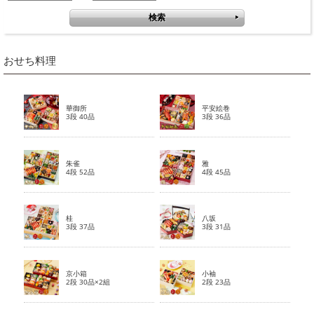
おせち料理
華御所
平安絵巻
3段 40品
3段 36品
朱雀
雅
4段 52品
4段 45品
桂
八坂
3段 37品
3段 31品
京小箱
小袖
2段 30品×2組
2段 23品