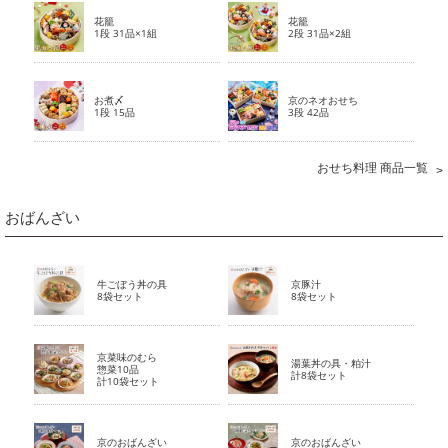
花籠
花籠
1段 31品×1組
2段 31品×2組
お煮〆
京のネオおせち
1段 15品
3段 42品
おせち料理 商品一覧
おばんざい
牛ごぼう丼の具
京豚汁
8袋セット
8袋セット
京菜味のむら
湯葉丼の具・粕汁
惣菜10品
計8袋セット
計10袋セット
京のおばんざい
京のおばんざい